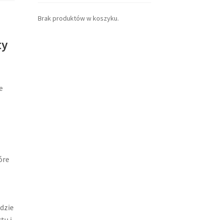
Brak produktów w koszyku.
ty
e
óre
dzie
tu i