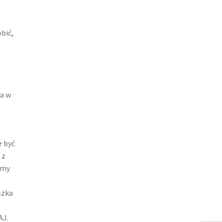
bić,
ia w
e być
 z
emy
o
szka
AJ.