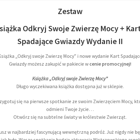
Zestaw
siążka Odkryj Swoje Zwierzę Mocy + Kar
Spadające Gwiazdy Wydanie II
Książka „Odkryj swoje Zwierzę Mocy” i nowe wydanie Kart Spadając
Gwiazdy możesz zakupić w pakiecie w
cenie promocyjnej!
Książka „Odkryj swoje Zwierzę Mocy”
Długo wyczekiwana książka dostępna już w sklepie.
zygotuj się na pierwsze spotkanie ze swoim Zwierzęciem Mocy, kt
odmieni Twoje życie…
Otwórz się na subtelne światy w królestwie Zwierząt.
sz w najbardziej fascynującą wewnętrzną podróż. Już nigdy nie bę
 jak było. Wasze spotkanie będzie aktywacją Mistrzowskiego aspek