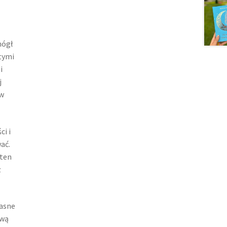
mógł
 tymi
i
j
 w
i i
ać.
 ten
z
łasne
ową