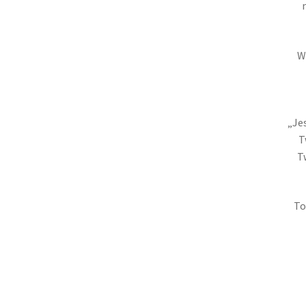
W
„Je
T
T
To