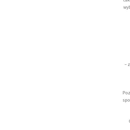
wyb
– 
Poz
spo