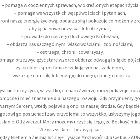
– pomaga w codziennych sprawach, w określonych etapach życia
– pomaga we wszystkich wątpliwościach i pytaniach,
hroni naszą energię życiową, obdarza siłą i pokazuje co możemy zro
aby ją na nowo odzyskać lub utrzymać,
– prowadzi do naszego Duchowego Królestwa,
– obdarza nas szczególnymi właściwościami i zdolnościami,
– ostrzega, chroni i towarzyszy,
omaga przezwyciężyć stare wzorce obdarza odwagą i siłą do pójśc
życiu dalej i sprostania oczekującym nas zadaniom,
– wskazuje nam siłę lub energię do niego, danego miejsca.
stkie formy życia, wszystko, co nam Zwierzę mocy pokazuje moż
omocne i mieć znaczenie dla naszego rozwoju. Gdy przyjmiemy go
wartym Sercem, wtedy pojawi się ono na naszej drodze. Gdy będzi
gotowi go posłuchać i zawierzyć jemu to wszystko, usłyszymy jeg
esłanie. Od Zwierząt Mocy możemy uczyć się tego, że Boskość mie
We wszystkim – bez wyjątku!
ędzy Niebem a Ziemią Istnieje Tysiące Możliwości dla Ciebie. ZAUF