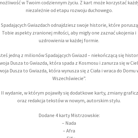
możliwość w Twoim codziennym życiu. Z kart może korzystać każdy
niezależnie od etapu rozwoju duchowego.
 Spadających Gwiazdach odnajdziesz swoje historie, które poruszą
Tobie aspekty zranionej miłości, aby migły one zaznać ukojenia i
uzdrowienia w każdej formie.
steś jedną z milionów Spadających Gwiazd – niekończącą się histo
woja Dusza to Gwiazda, która spada z Kosmosu i zanurza się w Ciel
woja Dusza to Gwiazda, która wynusza się z Ciała i wraca do Domu 
Wszechświecie”.
 II wydanie, w którym pojawiły się dodatkowe karty, zmiany grafic
oraz redakcja tekstów w nowym, autorskim stylu.
Dodane 4 karty Mistrzowskie:
– Nada
– Afra