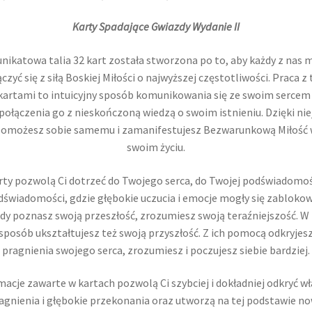
Karty Spadające Gwiazdy Wydanie II
unikatowa talia 32 kart została stworzona po to, aby każdy z nas 
czyć się z siłą Boskiej Miłości o najwyższej częstotliwości. Praca z
kartami to intuicyjny sposób komunikowania się ze swoim sercem 
połączenia go z nieskończoną wiedzą o swoim istnieniu. Dzięki nie
omożesz sobie samemu i zamanifestujesz Bezwarunkową Miłość
swoim życiu.
rty pozwolą Ci dotrzeć do Twojego serca, do Twojej podświadomośc
dświadomości, gdzie głębokie uczucia i emocje mogły się zablokow
dy poznasz swoją przeszłość, zrozumiesz swoją teraźniejszość. W
sposób ukształtujesz też swoją przyszłość. Z ich pomocą odkryjes
pragnienia swojego serca, zrozumiesz i poczujesz siebie bardziej.
macje zawarte w kartach pozwolą Ci szybciej i dokładniej odkryć w
agnienia i głębokie przekonania oraz utworzą na tej podstawie n