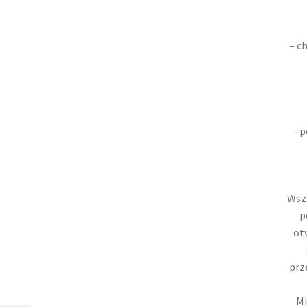
– c
– p
Wszy
p
ot
prz
Mi