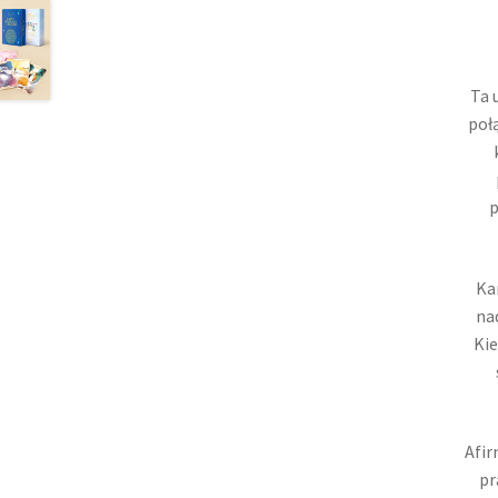
Ta 
połą
p
Ka
na
Kie
Afir
pr