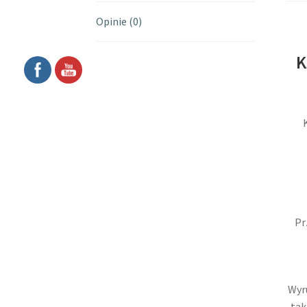
Opinie (0)
K
Pr
Wyru
tak