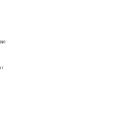
jąc
 i
.