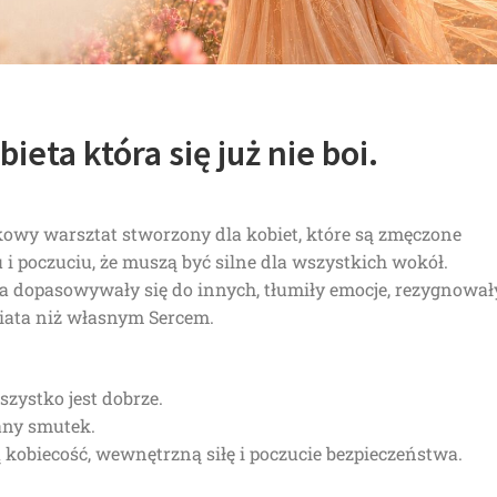
eta która się już nie boi.
kowy warsztat stworzony dla kobiet, które są zmęczone
u i poczuciu, że muszą być silne dla wszystkich wokół.
ata dopasowywały się do innych, tłumiły emocje, rezygnował
wiata niż własnym Sercem.
zystko jest dobrze.
any smutek.
 kobiecość, wewnętrzną siłę i poczucie bezpieczeństwa.