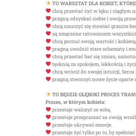
TO WARSZTAT DLA KOBIET, KTÓRE
chcą przestać żyć w lęku i ciągłym n
pragną odzyskać siebie i swoją praw
chcą nauczyć się stawiać granice be
są zmęczone ratowaniem wszystkic
chcą poczuć swoją wartość i kobiecą
pragną uwolnić stare schematy i emo
chcą przestać bać się zmian, samotno
tęsknią za spokojem, lekkością i życ
chcą wrócić do swojej intuicji, Serc
pragną stworzyć nowe życie oparte n
TO BĘDZIE GŁĘBOKI PROCES TRAN
Proces, w którym kobieta:
przestaje walczyć ze sobą.
przestaje przepraszać za swoją wraż
przestaje ukrywać emocje.
przestaje żyć tylko po to, by spełnia