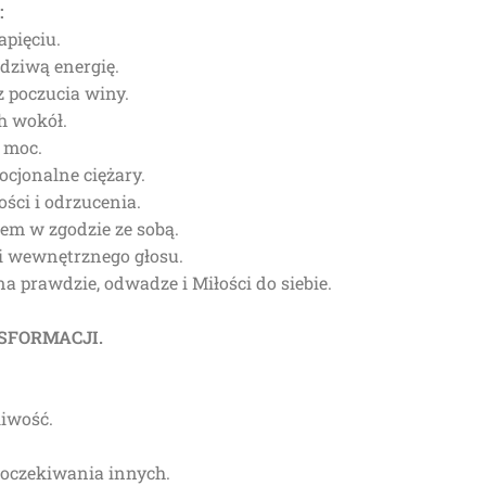
:
apięciu.
dziwą energię.
z poczucia winy.
h wokół.
 moc.
cjonalne ciężary.
ści i odrzucenia.
iem w zgodzie ze sobą.
a i wewnętrznego głosu.
a prawdzie, odwadze i Miłości do siebie.
SFORMACJI.
liwość.
ć oczekiwania innych.