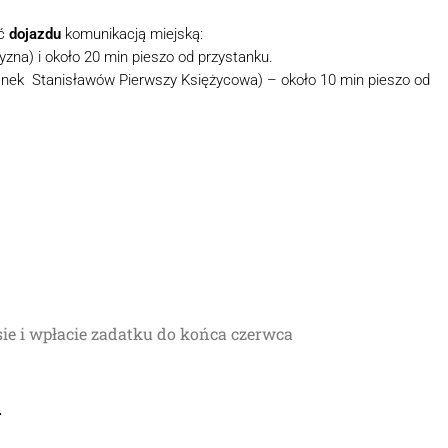
ść
dojazdu
komunikacją miejską:
na) i około 20 min pieszo od przystanku.
tanek Stanisławów Pierwszy Księżycowa) – około 10 min pieszo od
sie i wpłacie zadatku do końca czerwca
.