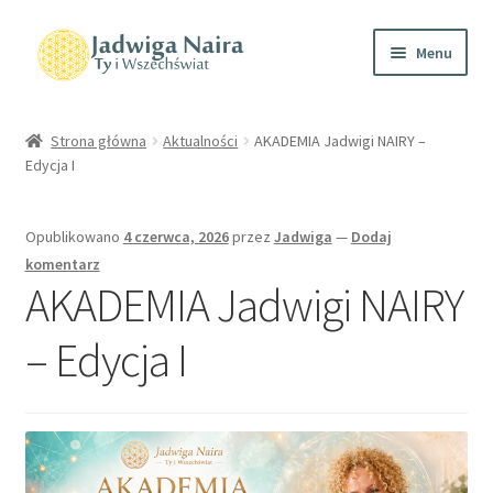
Menu
Home
Strona główna
Aktualności
AKADEMIA Jadwigi NAIRY –
Edycja I
O mnie
Sklep
Opublikowano
4 czerwca, 2026
przez
Jadwiga
—
Dodaj
komentarz
Wydarzenia
AKADEMIA Jadwigi NAIRY
– Edycja I
Kontakt
Polityka prywatności