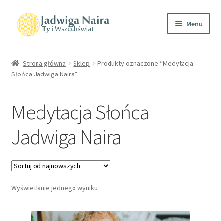
Menu
Home
Strona główna
Sklep
Produkty oznaczone “Medytacja
Słońca Jadwiga Naira”
O mnie
Sklep
Medytacja Słońca
Wydarzenia
Jadwiga Naira
Kontakt
Polityka prywatności
Wyświetlanie jednego wyniku