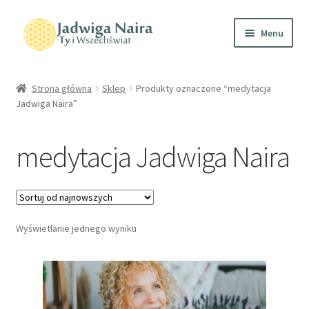
Menu
Home
Strona główna
Sklep
Produkty oznaczone “medytacja
Jadwiga Naira”
O mnie
Sklep
medytacja Jadwiga Naira
Wydarzenia
Kontakt
Wyświetlanie jednego wyniku
Polityka prywatności