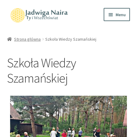
Menu
Home
Strona główna
Szkoła Wiedzy Szamańskiej
O mnie
Szkoła Wiedzy
Sklep
Szamańskiej
Wydarzenia
Kontakt
Polityka prywatności